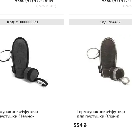
+380 (97) 477-28-59
+380 (97) 477-
0975981366
0975
УТ000000051
764432
оупаковка+футляр
Термоупаковка+футляр
пустушки (Темно-
для пустушки (Сірий)
)
554 ₴