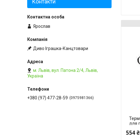
Контакти
Ярослав
Диво Іграшка-Канцтовари
м. Львів, вул. Патона 2/4, Львів,
Україна
+380 (97) 477-28-59
0975981366
Терм
для 
сірий
554 ₴