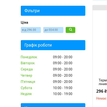
Фільтри
Ціна
Графік роботи
Понеділок
09:00
20:00
Вівторок
09:00
20:00
Середа
09:00
20:00
Четвер
09:00
20:00
Терм
Пʼятниця
09:00
20:00
ліни
Субота
10:00
19:00
296 ₴
Неділя
10:00
19:00
Немає 