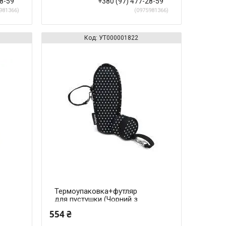
28-59
+380 (97) 477-28-59
981366
0975981366
УТ000001822
Термоупаковка+футляр
для пустушки (Чорний з
білими зірочками)
554 ₴