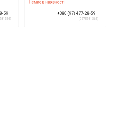
Немає в наявності
28-59
+380 (97) 477-28-59
981366
0975981366