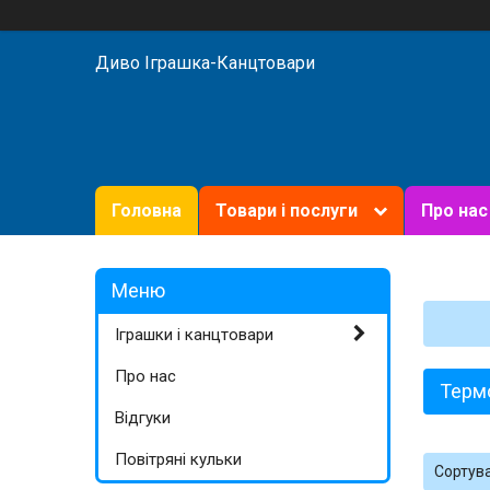
Диво Іграшка-Канцтовари
Головна
Товари і послуги
Про нас
Іграшки і канцтовари
Про нас
Терм
Відгуки
Повітряні кульки