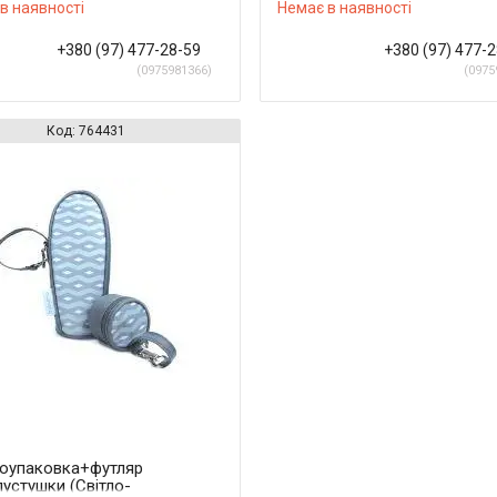
в наявності
Немає в наявності
+380 (97) 477-28-59
+380 (97) 477-
0975981366
0975
764431
оупаковка+футляр
пустушки (Світло-