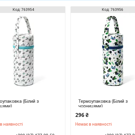
763954
763956
оупаковка (Білий з
Термоупаковка (Білий з
вцями)
чорницями)
296 ₴
в наявності
Немає в наявності