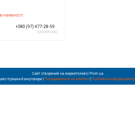
)
в наявності
+380 (97) 477-28-59
0975981366
Сайт створений на маркетплейсі
Prom.ua
Диво Іграшка-Канцтовари |
Поскаржитися на контент
|
Політика конфіденційнос