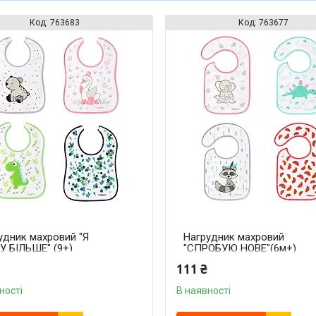
763683
763677
удник махровий "Я
Нагрудник махровий
 БІЛЬШЕ" (9+)
"СПРОБУЮ НОВЕ"(6м+)
yOno"
111 ₴
ності
В наявності