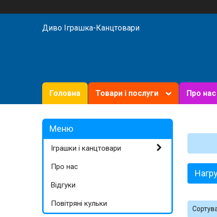
Диво Іграшка-Канцтовари
Головна
Товари і послуги
Про нас
Іграшки і канцтовари
Про нас
Нагр
Відгуки
Повітряні кульки