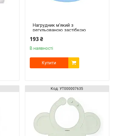
Нагрудник м'який з
регульованою застібкою
(32 см x 23 см) (Небесно-
193 ₴
блакитний) "BabyOno"
В наявності
Купити
УТ000007635