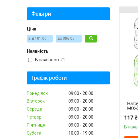
Фільтри
Ціна
Наявність
В наявності
21
Графік роботи
Понеділок
09:00
20:00
Вівторок
09:00
20:00
Нагр
МОЖУ
Середа
09:00
20:00
"Bab
117 ₴
Четвер
09:00
20:00
Пʼятниця
09:00
20:00
В наяв
Субота
10:00
19:00