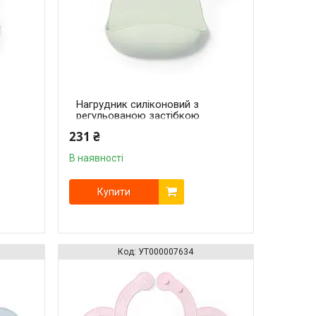
Нагрудник силіконовий з
регульованою застібкою
(30 см x 28 см)
231 ₴
(Зелений)/"Babyono"
В наявності
Купити
УТ000007634