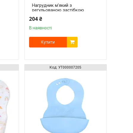
Нагрудник м'який з
регульованою застібкою
(32 см x 23 см) (Рожевий)
204 ₴
В наявності
Купити
УТ000007205