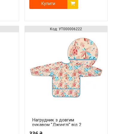
Купити
УТ000006222
Нагрудник з довгим
рукавом "Джунглі" від 2
років (85 см x 42 см)
336 ₴