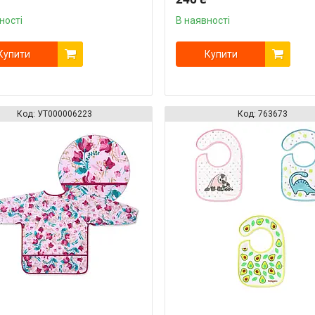
ності
В наявності
Купити
Купити
УТ000006223
763673