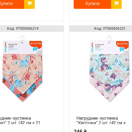
Купити
Купити
УТ000006219
УТ000006221
удник-хустинка
Нагрудник-хустинка
гі" 2 шт. (42 см x 21
"Квіточки" 2 шт. (42 см x
21 см)
246 ₴