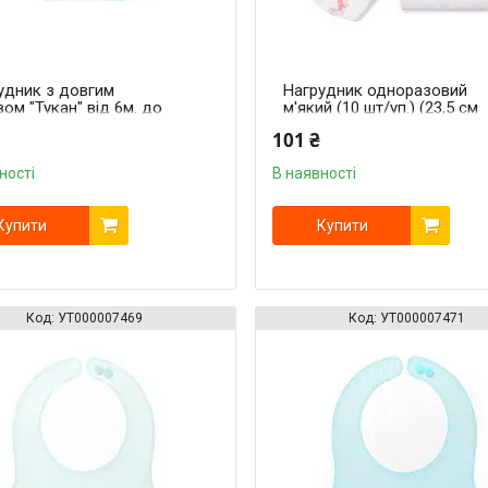
удник з довгим
Нагрудник одноразовий
вом "Тукан" від 6м. до
м'який (10 шт/уп.) (23,5 см
ів (74 см x 36 см)
x 34,5 см) "BabyOno"
101 ₴
yOno"
ності
В наявності
Купити
Купити
УТ000007469
УТ000007471