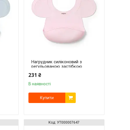
Нагрудник силіконовий з
регульованою застібкою
(30 см x 28 см)
231 ₴
(Рожевий)/"Babyono"
В наявності
Купити
УТ000007647