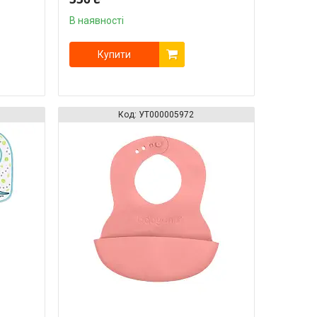
"BabyOno"
В наявності
Купити
УТ000005972