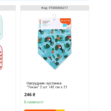
УТ000006217
Нагрудник-хустинка
"Тукан" 2 шт. (42 см x 21
см)
246 ₴
В наявності