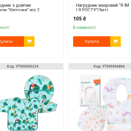
удник з довгим
Нагрудник махровий "Я ЇМ
вом "Квіточки" від 2
І Я РОСТУ"(3м+)
 (85 см x 42 см)
105 ₴
yOno"
ності
В наявності
Купити
Купити
УТ000006224
УТ000006866