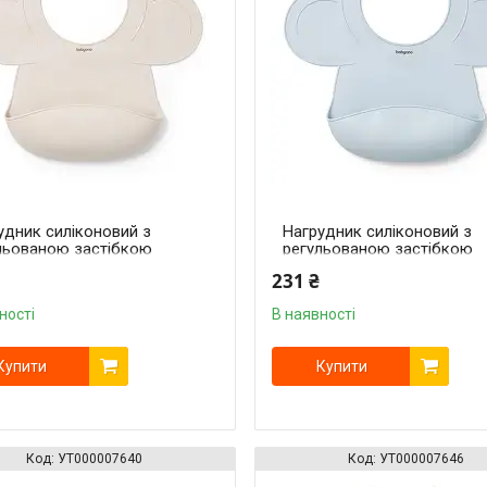
удник силіконовий з
Нагрудник силіконовий з
льованою застібкою
регульованою застібкою
м x 28 см)
(30 см x 28 см)
231 ₴
евий)/"Babyono"
(Блакитний)/"Babyono"
ності
В наявності
Купити
Купити
УТ000007640
УТ000007646