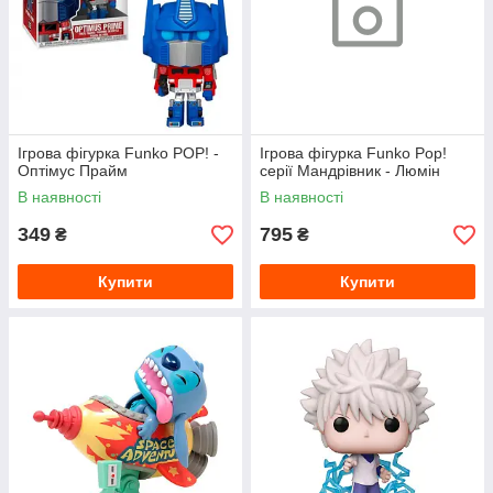
Ігрова фігурка Funko POP! -
Ігрова фігурка Funko Pop!
Оптімус Прайм
серії Мандрівник - Люмін
В наявності
В наявності
349
795
₴
₴
Купити
Купити