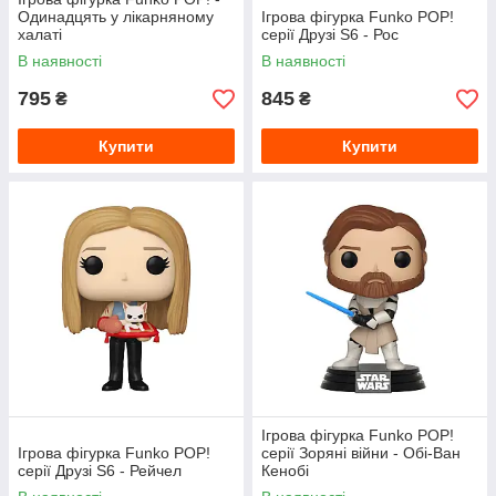
Одинадцять у лікарняному
Ігрова фігурка Funko POP!
халаті
серії Друзі S6 - Рос
В наявності
В наявності
795
845
₴
₴
Купити
Купити
Ігрова фігурка Funko POP!
Ігрова фігурка Funko POP!
cерії Зоряні війни - Обі-Ван
серії Друзі S6 - Рейчел
Кенобі