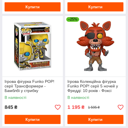
Купити
Купити
–25%
Ігрова фігурка Funko POP!
Ігрова Колекційна фігурка
серії Трансформери -
Funko POP! серії 5 ночей у
Бамблбі у стрибку
Фредді: 10 років - Фоксі
В наявності
В наявності
845
1 195
₴
₴
1 595 ₴
Купити
Купити