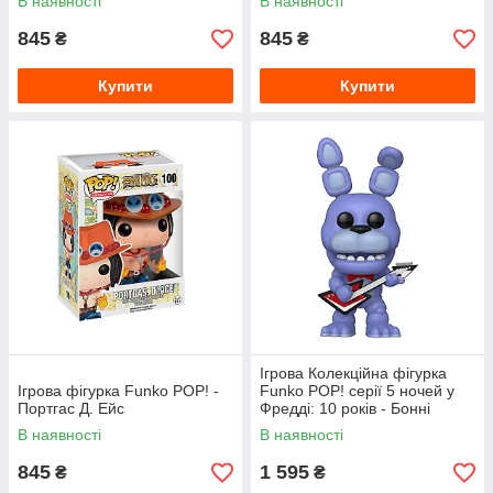
В наявності
В наявності
845
845
₴
₴
Купити
Купити
Ігрова Колекційна фігурка
Ігрова фігурка Funko POP! -
Funko POP! серії 5 ночей у
Портгас Д. Ейс
Фредді: 10 років - Бонні
В наявності
В наявності
845
1 595
₴
₴