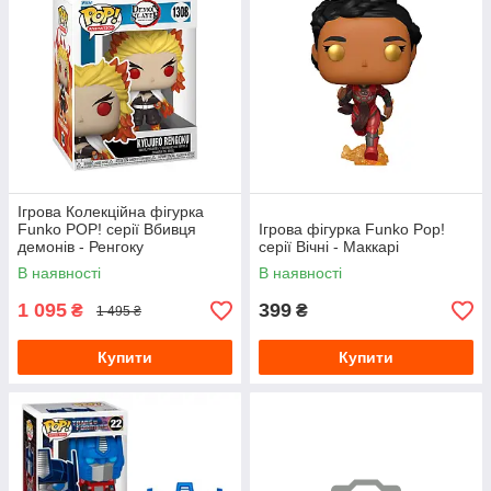
Ігрова Колекційна фігурка
Funko POP! cерії Вбивця
Ігрова фігурка Funko Pop!
демонів - Ренгоку
серії Вічні - Маккарі
В наявності
В наявності
1 095
399
₴
₴
1 495 ₴
Купити
Купити