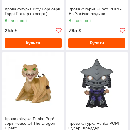
Ігрова фігурка Bitty Pop! серії
Ігрова фігурка Funko POP! -
Гаррі Поттер (в асорт.)
Я - Залізна людина
В наявності
В наявності
255
795
₴
₴
Купити
Купити
Ігрова фігурка Funko Pop!
серії House Of The Dragon –
Ігрова фігурка Funko POP! -
Сіракс
Супер Шреддер