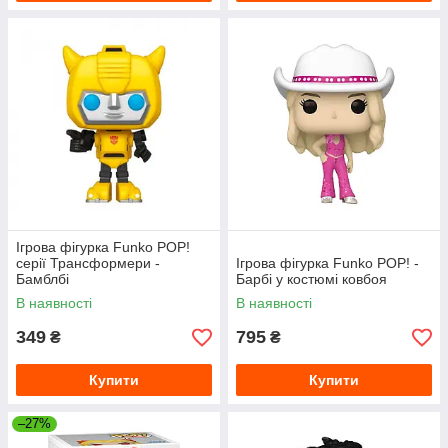
Ігрова фігурка Funko POP!
серії Трансформери -
Ігрова фігурка Funko POP! -
Бамблбі
Барбі у костюмі ковбоя
В наявності
В наявності
349
795
₴
₴
Купити
Купити
–27%