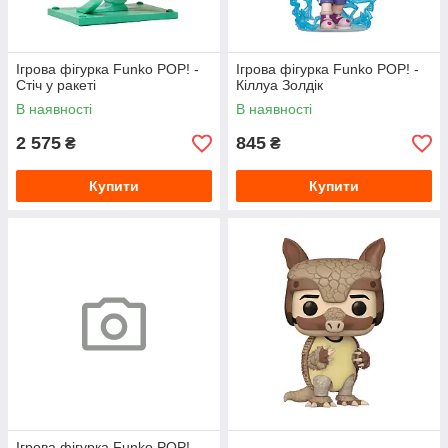
Ігрова фігурка Funko POP! -
Ігрова фігурка Funko POP! -
Стіч у ракеті
Кіллуа Золдік
В наявності
В наявності
2 575
845
₴
₴
Купити
Купити
Ігрова фігурка Funko POP! -