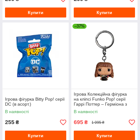
Купити
Купити
–37%
Ігрова Колекційна фігурка
Ігрова фігурка Bitty Pop! серії
на кліпсі Funko Pop! серії
DC (в асорт.)
Гаррі Поттер – Герміона з
зіллям
В наявності
В наявності
255
695
₴
₴
1 095 ₴
Купити
Купити