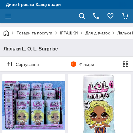
Диво Іграшка-Канцтовари
Товари та послуги
ІГРАШКИ
Для дівчаток
Ляльки L
Ляльки L. O. L. Surprise
Сортування
0
Фільтри